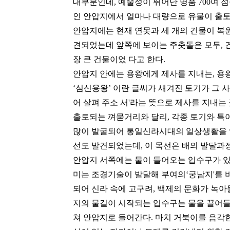
대부분인데, 예술성이 뛰어난 명품 700여
인 안압지에서 얼마나 대량으로 유물이 출토
안압지에는 현재 연못과 세 개의 건물이 복원
견되었는데 앞쪽에 보이는 주춧돌은 모두, 건
장 큰 건물이었 다고 한다.
안압지 안에는 용왕에게 제사를 지내는, 용
‘심신용왕’ 이란 글씨가 새겨진 토기가 그 
어 살펴 주소 서'라는 뜻으로 제사를 지내는
출토되는 껴묻거리와 달리, 각종 토기와 특이
많이 발굴되어 통일신라시대의 일상생활을 엿
선도 발견되었는데, 이 목선은 배의 발달과정
안압지 서쪽에는 물이 들어오는 입수구가 있
미는 조경기술이 발달해 부여의‘궁남지'를 
되어 신라 속에 고구려, 백제의 문화가 녹
지의 물길이 시작되는 입수구는 물을 끌어들
쳐 안압지로 들어간다. 마치 거북이를 음각한